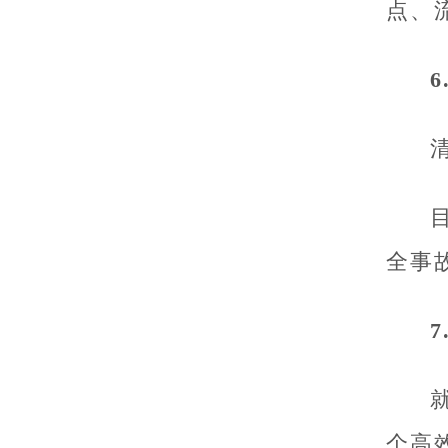
点、
6
全事
7
个高