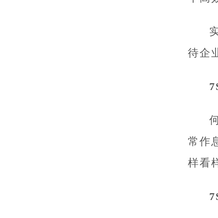
待企
何
常作
样看