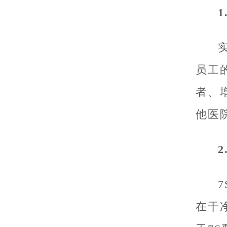
员工
者、
他医
在干