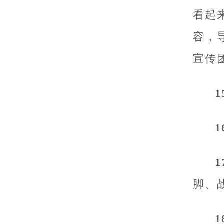
看起
容，
宣传
脚、