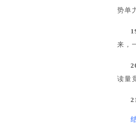
势单
来，
读量