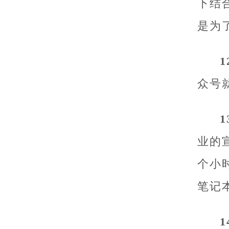
下结
是为
众号
业的
个小
笔记