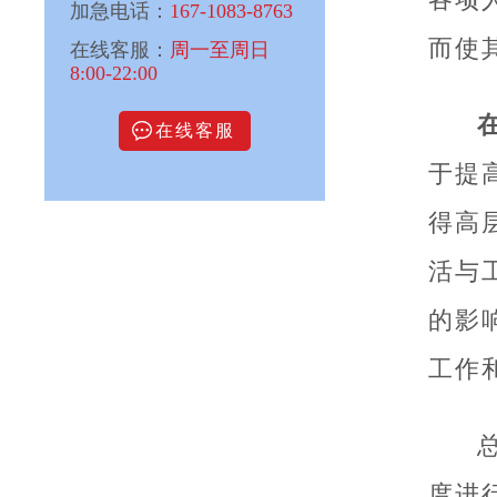
加急电话：
167-1083-8763
而使
在线客服：
周一至周日
8:00-22:00
在线客服
于提
得高
活与
的影
工作
度进