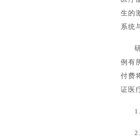
生的
系统
例有
付费
证医