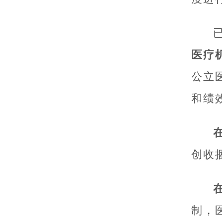
医疗
公立
和绩
创收
制，