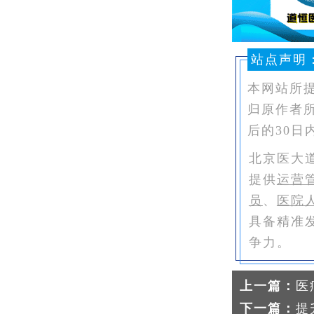
站点声明
本网站所
归原作者
后的30日
北京医大
提供
运营
员
、
医院
具备精准
争力。
上一篇：
医
下一篇：
提