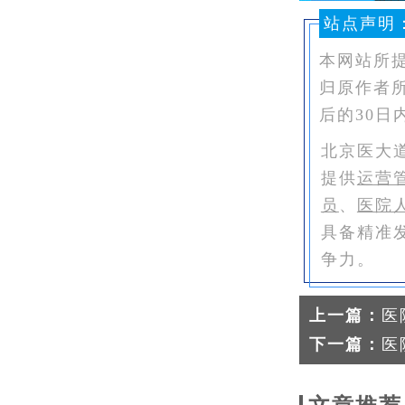
站点声明
本网站所
归原作者
后的30日
北京医大
提供
运营
员
、
医院
具备精准
争力。
上一篇：
医
下一篇：
医