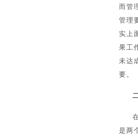
而管
管理
实上
果工
未达
要。
是两