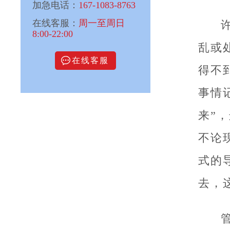
加急电话：
167-1083-8763
在线客服：
周一至周日
8:00-22:00
乱或
在线客服
得不
事情
来”
不论
式的
去，