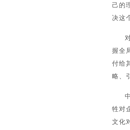
己的
决这
握全
付给
略、
牲对
文化