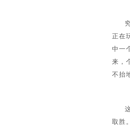
正在
中一
来，
不抬
取胜