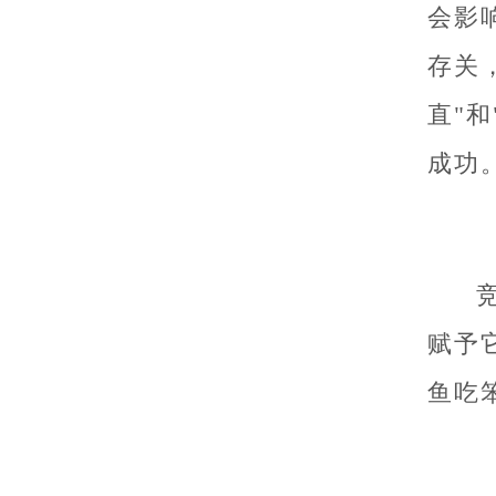
会影
存关
直"
成功
赋予
鱼吃