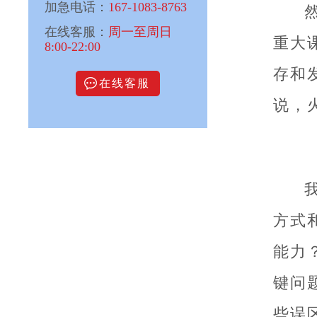
加急电话：
167-1083-8763
在线客服：
周一至周日
重大
8:00-22:00
存和
在线客服
说，
方式
能力
键问
些误