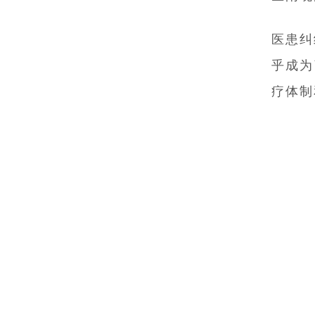
医患纠
乎成为
疗体制