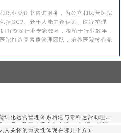
和职业类证书咨询服务，为公立和民营医院
包括
GCP
、
老年人能力评估师
、
医疗护理
恒拥有资深行业专家数名，根植于行业数年，
医院打造高素质管理团队，培养医院核心竞
精细化运营管理体系构建与专科运营助理
营专员）队伍建设实务实操（第2期）培训
人文关怀的重要性体现在哪几个方面
功举办！