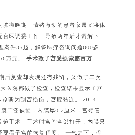
为肺癌晚期，情绪激动的患者家属又将体
配合医调委工作，导致两年后才调解下
理案件86起，解答医疗咨询问题800多
.56万元。
手术致子宫受损索赔百万
星期后复查却发现还有残留，又做了二次
各大医院都做了检查，检查结果显示子宫
步诊断为刮宫损伤，宫腔黏连。 2014
膜广泛缺损，内膜厚0.2厘米，宫颈管
腔镜手术，手术时宫腔全部打开，内膜只
还要看子宫的恢复程度。 一气之下，程