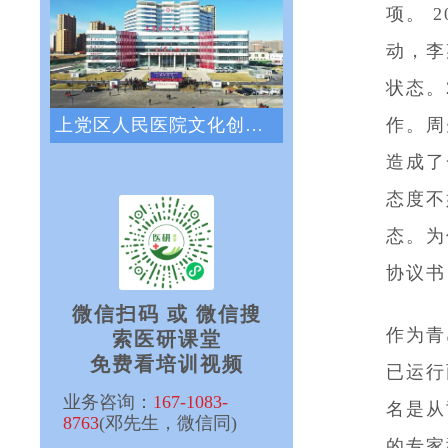
项。 
动，李
状态。
上党区人民医院文化创新咨询项目正式启动
作。周
造成了
态度不
态。为
协议书
微信扫码 或 微信搜
作为青
索医研课堂
免费看培训视频
已运行
业务咨询：
167-1083-
名是从
8763
(邓先生，微信同)
的专家