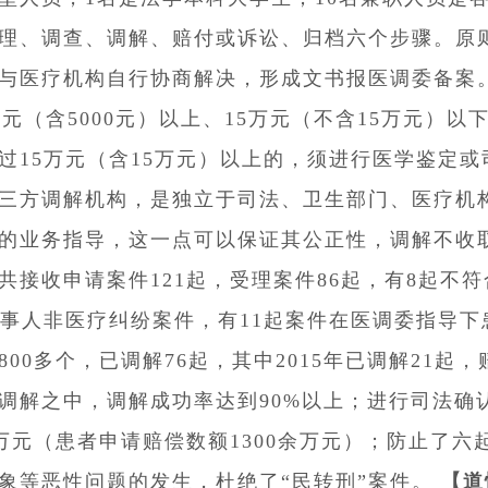
理、调查、调解、赔付或诉讼、归档六个步骤。原则上
与医疗机构自行协商解决，形成文书报医调委备案
00元（含5000元）以上、15万元（不含15万元
过15万元（含15万元）以上的，须进行医学鉴定
三方调解机构，是独立于司法、卫生部门、医疗机
的业务指导，这一点可以保证其公正性，调解不收
共接收申请案件121起，受理案件86起，有8起不
当事人非医疗纠纷案件，有11起案件在医调委指导
800多个，已调解76起，其中2015年已调解21起，
调解之中，调解成功率达到90%以上；进行司法确认
余万元（患者申请赔偿数额1300余万元）；防止了
象等恶性问题的发生，杜绝了“民转刑”案件。
【道