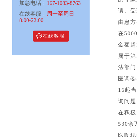
加急电话：
167-1083-8763
请、受
在线客服：
周一至周日
8:00-22:00
由患方
在50
在线客服
金额超
属于第
法部门
医调委
16起
询问题
在积极
530
医闹现