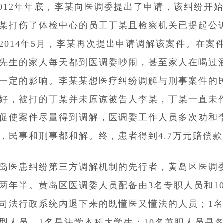
2012年年底，李某向医调委提出了申请，该纠纷开
某打伤了体检中心的员工丁某且检察机关已提起公诉
2014年5月，李某再次提出申请调解该案件。在
先生的家人每天都到医调委吵闹，甚至家人在喝过
一定的影响。李某某想医疗纠纷调解与刑事案件的
好，被打的丁某并未原谅被告人李某，丁某一直未
促使案件尽量得到调解，医调委工作人员多次劝和
，民事和刑事都和解。终，患者得到4.7万元赔偿
岛医患纠纷第三方调解机制的先行者，黄岛区医调委是
两年半。黄岛区医调委人员配备由3名专职人员和1
司法行政系统内退下来的既懂医又懂法的人员；1
型人员，1名是法学本科大学生；10名兼职人员是