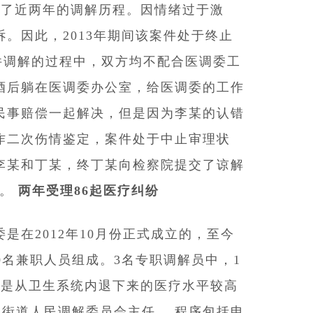
始了近两年的调解历程。因情绪过于激
。因此，2013年期间该案件处于终止
案件调解的过程中，双方均不配合医调委工
酒后躺在医调委办公室，给医调委的工作
民事赔偿一起解决，但是因为李某的认错
作二次伤情鉴定，案件处于中止审理状
李某和丁某，终丁某向检察院提交了谅解
款。
两年受理86起医疗纠纷
在2012年10月份正式成立的，至今
0名兼职人员组成。3名专职调解员中，1
名是从卫生系统内退下来的医疗水平较高
各街道人民调解委员会主任。 程序包括申