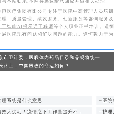
内与本站联系,本网将迅速给您回应并做相关处理。
道恒医疗集团有限公司专注于医院中高管理人员培训
管理
、
质量管理
、
绩效财务
、
创新服务
等咨询服务及
人工智能AI提示词工程师
等个人职业证书培训。道
发展医院现有问题和解决问题的能力。道恒致力于为
京市卫计委：医联体内药品目录和品规将统一
长路上，中国医改的命运如何？
管理系统是什么意思
医院
（运
绩效大变动！疫情之下工作量提升不休
护理
班成