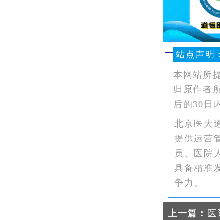
站点声明
本网站所
归原作者
后的30日
北京医大
提供
运营
员
、
医院
具备精准
争力。
上一篇：
医