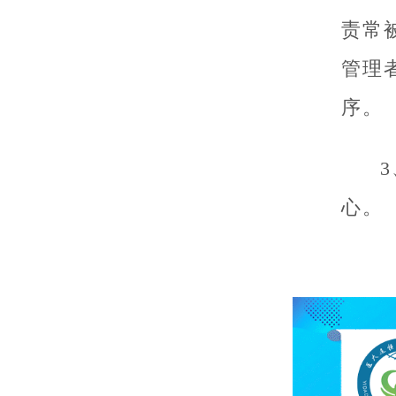
责常
管理
序。
心。