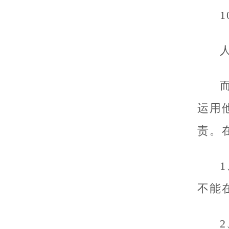
运用
责。
不能