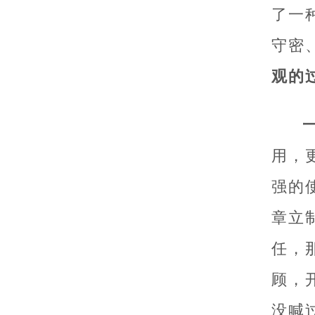
了一
守密
观的
用，
强的
章立
任，
顾，
没喊