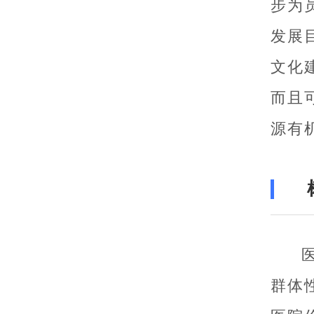
步为
发展
文化
而且
源有
群体