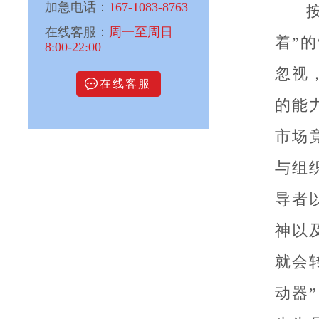
加急电话：
167-1083-8763
在线客服：
周一至周日
着”
8:00-22:00
忽视
在线客服
的能
市场
与组
导者
神以
就会
动器