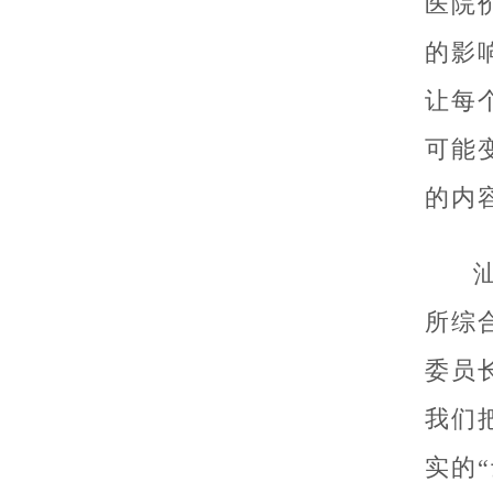
医院
的影
让每
可能
的内
所综
委员
我们
实的