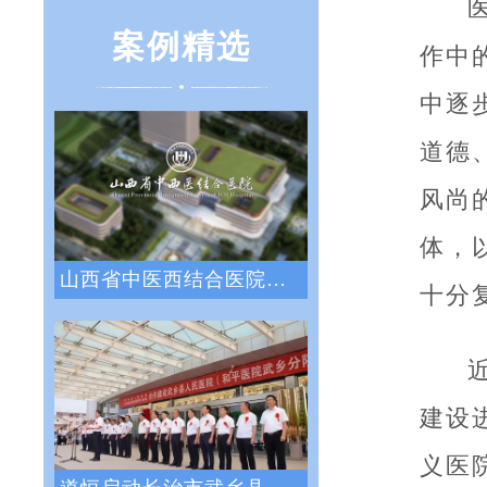
案例精选
作中
中逐
道德
风尚
体，
山西省中医西结合医院战略绩效管理咨询项目
十分
建设
义医