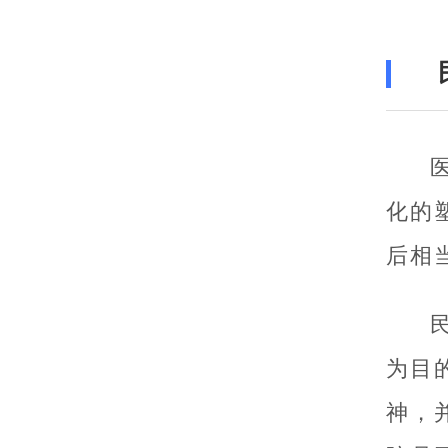
化的
后相
为目
神，