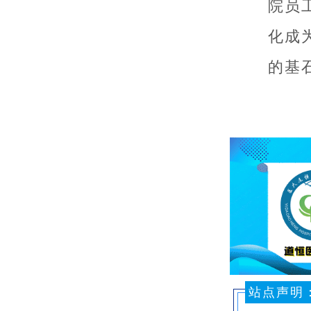
院员
化成
的基
站点声明