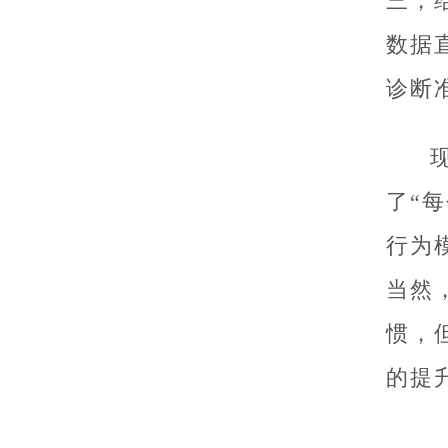
三，
数据
诊断
了“
行为
当然
惯，
的提