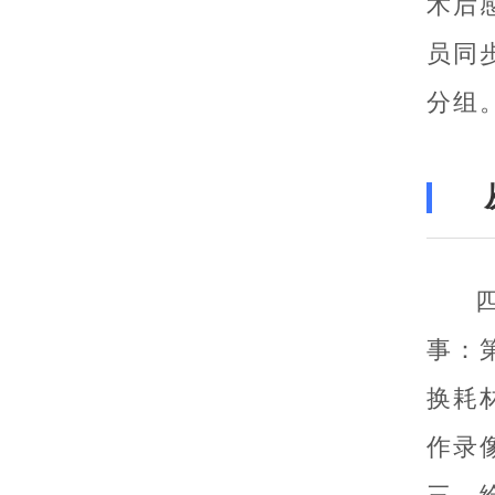
术后
员同
分组
事：
换耗
作录