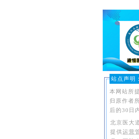
站点声明
本网站所
归原作者
后的30日
北京医大
提供
运营