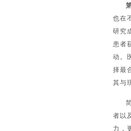
也在
研究
患者
动。
择最
其与
者以
力，