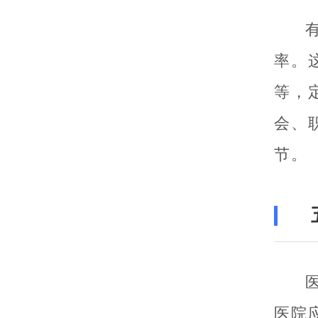
率。
等，
会、
节。
医院