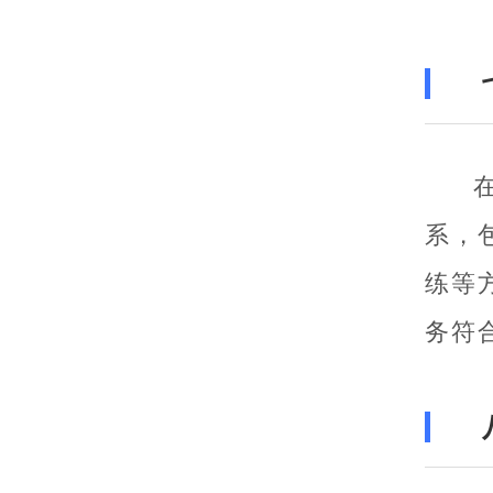
系，
练等
务符