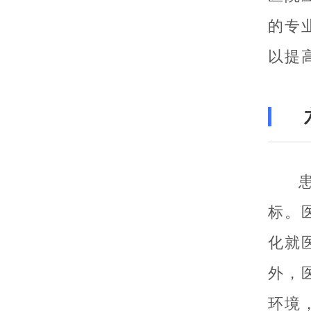
的专
以提
标。
化就
外，
环境