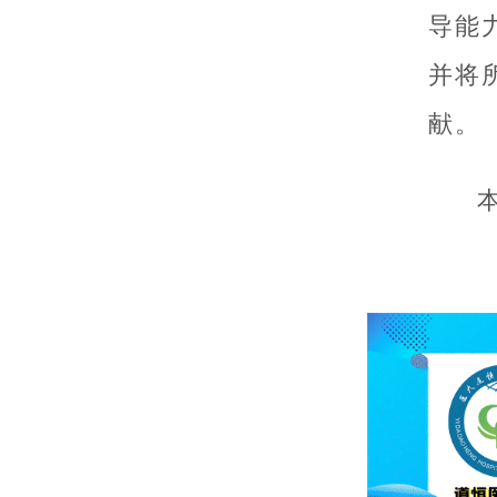
导能
并将
献。