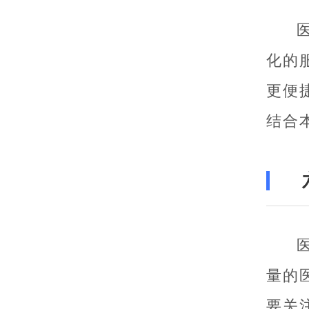
化的
更便
结合
量的
要关