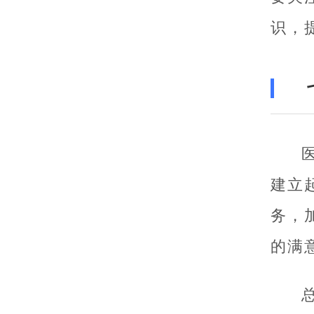
识，
建立
务，
的满