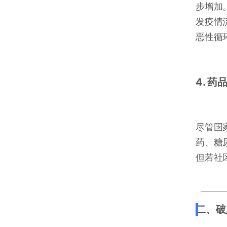
步增加
发疫情
恶性循
4. 
尽管国
药、糖
但若社
二、破