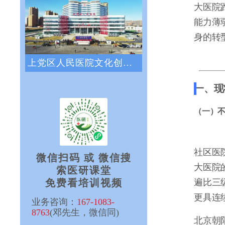
大医院
能力薄
身的转
上党区人民医院文化创新咨询项目正式启动
一、现
（一）不
社区医
微信扫码 或 微信搜
大医院
索医研课堂
遍比三
免费看培训视频
更具连
业务咨询：
167-1083-
8763
(邓先生，微信同)
北京朝