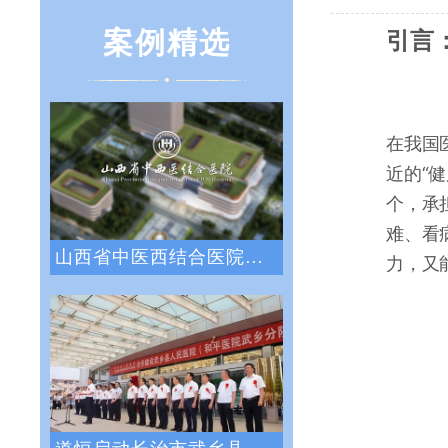
案例精选
引言
在我国
近的“
个，承
难、看
山西省中医西结合医院战略绩效管理咨询项目
力，又