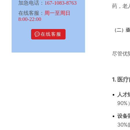
加急电话：
167-1083-8763
药，老
在线客服：
周一至周日
8:00-22:00
（二）
在线客服
尽管优
1. 
•
人才
90
•
设备
30