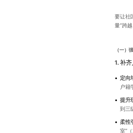
要让社
量”跨
（一）强
1. 
•
定向
户籍
•
提升
到三
•
柔性
室”